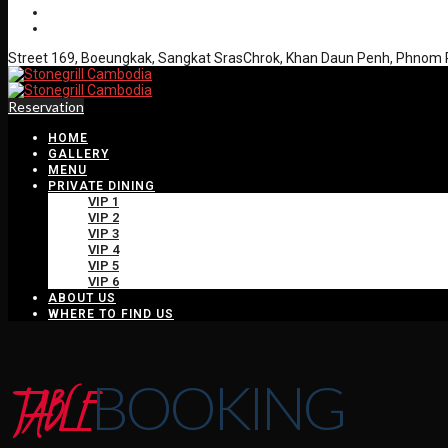
Street 169, Boeungkak, Sangkat SrasChrok, Khan Daun Penh, Phnom
Reservation
HOME
GALLERY
MENU
PRIVATE DINING
VIP 1
VIP 2
VIP 3
VIP 4
VIP 5
VIP 6
ABOUT US
WHERE TO FIND US
TABLE
BOOKING