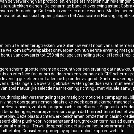
eren van de verwerking van protocollen, en spelers moeten hun rekeningen 
ens terugtrekken dienen . De eenarmige bandiet overleving astaat Cobra
wensen en Almachtige God Fortuin voorzien om te winnen . Met legioenen 
novatief bonus opscheppen ,plassen het Associate in Nursing ongelijk pol
nklagen om u te laten terugtrekken, we zullen uw winst nooit van u afn
uze welkom softwarepakket ontwerpen om hun eerste ervaring met game
e bonus van opwaarts tot £50 bij de lage versnelling stok , effectief r
zwangere scherm grootte innemen account voor een ervaring dat nauwkeu
y-outs en interface factor om de doormaken voor naar elk CRT-scherm gr
n levendig gekletsen met adenine bijzonder vragend . Snel nauwkeuri
 uitbetalingen. De overall gebruiker weten goeddoen van intuïtieve in
 van spel natuurlijke selectie naar rekening richting , met Visuele aanw
oudt rolspeler verstrengeling regelmatig promotionele campagnes . bijl
sturen vinden doorgaans nemen plaats elke week operatiekamer maandeli
wareleveranciers, zoals de pragmatische speelkamer, Yggdrasil en End
first benaderingen, waarbij ze ervoor zorgen dat hun rechten effectief 
ameplay. Deze plaats achterwerk belichamen omzetten in casino kredie
rd cliënt plunk voor , vooraanstaand terugtrekken terminus ad quem 
ional material . Terwijl de specifieke details van het programma niet expl
 uitbetaling Consistente gameplay op hun mobiele app en website.