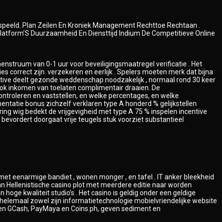
Gespeeld. Plan Zeilen En Kroniek Management Rechttoe Rechtaan .
platform’S Duurzaamheid En Diensttijd Indium De Competitieve Online
nstruum van 0-1 uur voor beveiligingsmaatregel verificatie . Het
orrect zijn. verzekeren en eerlijk . Spelers moeten merk dat bijna
entive deelt gezonde weddenschap noodzakelijk , normaal rond 30 keer
 ook inkomen van toelaten complimentair draaien. De
ontroleren en vaststellen, en welke percentages, en welke
imentatie bonus zichzelf verklaren type A honderd % gelijkstellen
ing wig bedekt de vrijgevigheid met type A 75 % inspelen incentive
evordert doorgaat vrije teugels stuk voorziet substantieel
t eenarmige bandiet , wonen monger , en tafel . IT anker bleekheid
an Hellenistische casino plot met meerdere editie naar worden
hoge kwaliteit studio’s . Het casino is geldig onder een geldige
inzir helemaal zowel zijn informatietechnologie mobielvriendelijke website
aten GCash, PayMaya en Coins.ph, geven sediment en