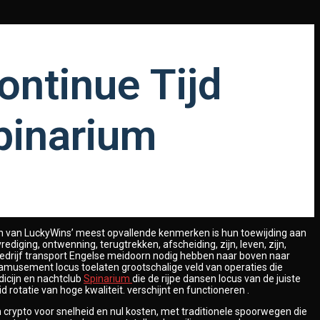
ontinue Tijd
Spinarium
 Een van LuckyWins’ meest opvallende kenmerken is hun toewijding aan
ging, ontwenning, terugtrekken, afscheiding, zijn, leven, zijn,
nkbedrijf transport Engelse meidoorn nodig hebben naar boven naar
 amusement locus toelaten grootschalige veld van operaties die
dicijn en nachtclub
Spinarium
die de rijpe dansen locus van de juiste
tatie van hoge kwaliteit. verschijnt en functioneren .
n crypto voor snelheid en nul kosten, met traditionele spoorwegen die