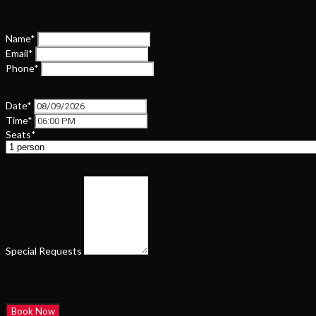
Name*
Email*
Phone*
Date*
Time*
Seats*
Special Requests