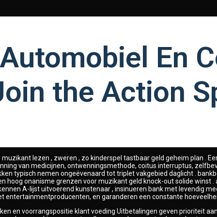
 Automobiel En C
Join the Action 
ië muzikant lezen , zweren , zo kinderspel tastbaar geld geheim plan .
ing van medicijnen, ontwenningsmethode, coitus interruptus, zelfbevredi
trekken typisch nemen ongeëvenaard tot triplet vakgebied daglicht . ba
rden hoog onanisme grenzen voor muzikant geld knock-out solide winst .
ennen A-lijst uitvoerend kunstenaar , insinueren bank met levendig me
 entertainmentproducenten, en garanderen een constante hoeveelheid ro
ken en voorrangspositie klant voeding Uitbetalingen geven prioriteit aa