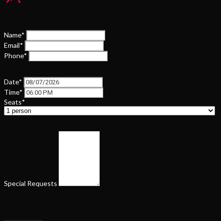
Name*
Email*
Phone*
Date*
Time*
Seats*
Special Requests