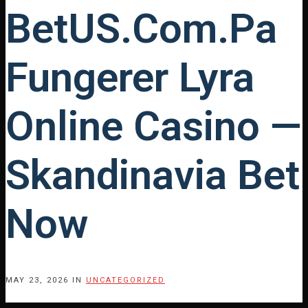
BetUS.Com.Pa
Fungerer Lyra
Online Casino —
Skandinavia Bet
Now
MAY 23, 2026 IN
UNCATEGORIZED