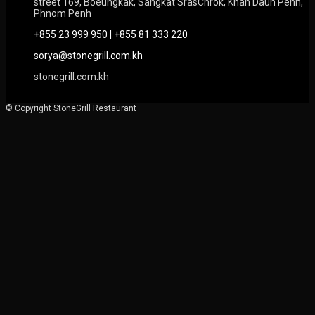
street 169, Boeungkak, Sangkat SrasChrok, Khan Daun Penh,
Phnom Penh
+855 23 999 950 | +855 81 333 220
sorya@stonegrill.com.kh
stonegrill.com.kh
© Copyright StoneGrill Restaurant