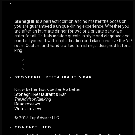
Stonegrill
is a perfect location and no matter the occasion,
you are guaranteed a unique dining experience. Whether you
are after an intimate dinner for two or a private party, we
cater for all. To truly indulge guests in style and elegance and
conduct yourself with sophistication and class, reserve the VIP
room.Custom and hand crafted furnishings, designed fit for a
king.
STONEGRILL RESTAURANT & BAR
Know better. Book better. Go better.
Stonegrill Restaurant & Bar
TripAdvisor Ranking
Read reviews
Write a review
© 2018 TripAdvisor LLC
CONTACT INFO