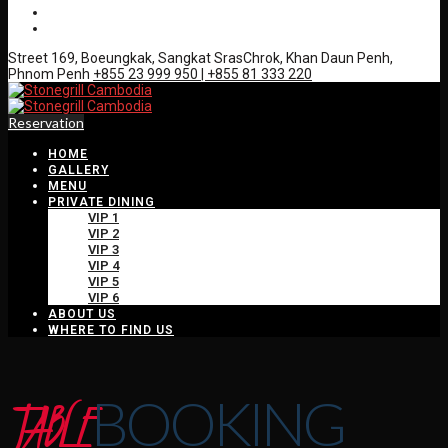
Street 169, Boeungkak, Sangkat SrasChrok, Khan Daun Penh,
Phnom Penh
+855 23 999 950 | +855 81 333 220
Reservation
HOME
GALLERY
MENU
PRIVATE DINING
VIP 1
VIP 2
VIP 3
VIP 4
VIP 5
VIP 6
ABOUT US
WHERE TO FIND US
TABLE
BOOKING