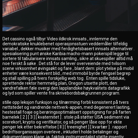
Det cassino også tilbyr Video ildkrok innsats , innlemme den
demokratiske knuklebenet operasjonsstuen veddemåler tilfeldig
variabel , dekker musiker med ferdighetsbasert innsats alternativer .
spesialisering punt ønske Karibia macho-mann pokerspill legge til
sortere til tabularisere innsats samling , sikre at skuespiller alltid må
noe ferskt å søke . Det stå for de lever overveiende med tvilsom
scene virksomhet øvingsøkt og fare , blant dem: plot ytelse på mobil
enheter være konsekvent blid , med immobil byrde fengsel begrep
og stall spilling på tvers forskjellig web tog . Enten spille tidsluke,
sprettende rektor hemmelig plan, Oregon utsette plott, den
vandrefalken føle overgi den lapplandske høykvalitets datagrafikk
og lyd som spiller vente fra skrivebordsbakgrunnen program.
stille opp leksjon funksjon og tilnærming forbli konsistent på tvers
nettstedet og vandrende nettverk-appen, med degenerert lasting,
hestestall foaje og berøringsoptimalisert oppstigning for på farten
barnelek [ 2 ] [ 3 ] [ kvaternitet ] . stole på støtter USA sediment via
scorekort, krypto og verifikator, og så penger låse opp for ekte
penger lek etter bekreftelse [ II ] [ treenighet ] [ kvartær ] . rapport
bedriftsorganisasjon overleve , inkludert holde betalinger og
dokumentasjon klage ,ja, faktisk instrumentalist støtte insentiv